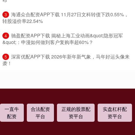
​海通众合配资APP下载 11月27日文科转债下跌0.55%，
3
转股溢价率22.54%
​驰盈配资APP下载 揭秘上海工业动画&quot;隐形冠军
4
&quot;：申漫如何做到客户复购率超60%？
​深富优配APP下载 2026年新年新气象，马年好运头像来
5
袭！
一直牛
合法配资
正规的股票配
实盘杠杆配
配资
平台
资平台
资平台