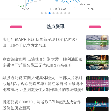
热点资讯
庆翔配资APP下载 我国新发现13个亿吨级油
田、26个千亿立方米气田
叁鑫策略官网 点滴热血汇聚大爱！胜利油田孤
东采油厂近百名员工无偿献血3万余毫升
融股通配资 京圈大佬集体哑火，三部大片累计
亏超5亿，观众凭啥买单? 韩红亲自出面帮冯小
刚求捧场，也没能挽住大制作新片的票房颓势!
博远配资 300870，与谷歌GPU电源达成合作，
股价创历史新高