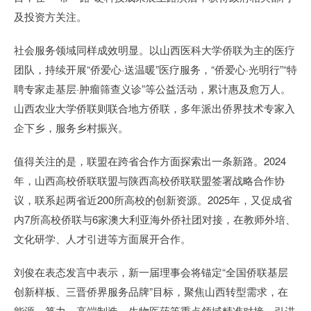
及投资方关注。
社会服务领域同样成效明显。以山西医科大学侨联为主的医疗
团队，持续开展“侨爱心·送温暖”医疗服务，“侨爱心·光明行”“特
聘专家走基层·肿瘤筛查义诊”等公益活动，累计惠及愈万人。
山西农业大学侨联则联合地方侨联，多年派出侨界技术专家入
企下乡，服务乡村振兴。
值得关注的是，联盟在跨省合作方面探索出一条新路。2024
年，山西高校侨联联盟与陕西高校侨联联盟签署战略合作协
议，联系起两省近200所高校的创新资源。2025年，又促成省
内7所高校侨联与6家澳大利亚海外侨社团对接，在教师外培、
文化研学、人才引进等方面展开合作。
刘俊在表态发言中表示，新一届理事会将锚定“全国侨联基层
创新样板、三晋侨界服务品牌”目标，聚焦山西转型需求，在
能源、算力、高端制造、生物医药等重点领域精准对接，引进