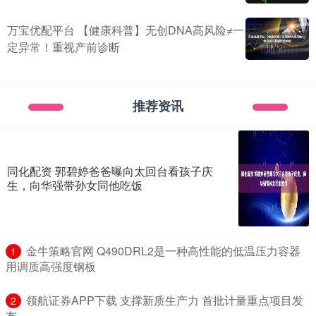
万宝优配平台 【健康科普】无创DNA高风险≠一
定异常！重视产前诊断
推荐资讯
同化配资 郭碧婷爸爸曝向太回台看孩子庆
生，向华强带孙女同他吃饭
​金牛策略官网 Q490DRL2是一种高性能的低温压力容器
1
用调质高强度钢板
​领航证券APP下载 支撑新质生产力 首批计量重点项目发
2
布