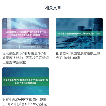
相关文章
点点赢配资 从“有形覆盖”到“有
配资盈利 我国建成省级以上绿
效覆盖”&#32;山西高校侨联组织
色矿山超5100家
已覆盖18所院校
财富牛配资APP下载 海尔智家
于9月23日斥资1037.35万港元