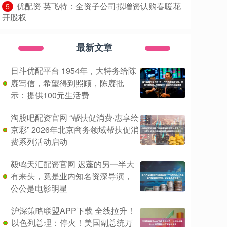
​优配资 英飞特：全资子公司拟增资认购春暖花
5
开股权
最新文章
日斗优配平台 1954年，大特务给陈
赓写信，希望得到照顾，陈赓批
示：提供100元生活费
淘股吧配资官网 “帮扶促消费·惠享绘
京彩” 2026年北京商务领域帮扶促消
费系列活动启动
毅鸣天汇配资官网 迟蓬的另一半大
有来头，竟是业内知名资深导演，
公公是电影明星
沪深策略联盟APP下载 全线拉升！
以色列总理：停火！美国副总统万