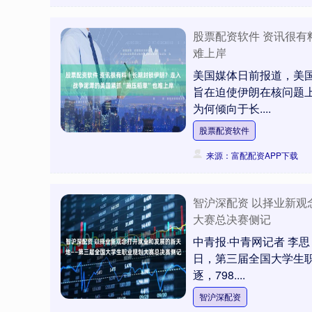
股票配资软件 资讯很有
难上岸
美国媒体日前报道，美
旨在迫使伊朗在核问题上
为何倾向于长....
股票配资软件
来源：富配配资APP下载
智沪深配资 以择业新
大赛总决赛侧记
中青报·中青网记者 李思
日，第三届全国大学生
逐，798....
智沪深配资