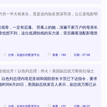
沪深300
4694.44
.42%
43.13
0.93%
蓬的另一半大有来头，竟是业内知名资深导演，公公是电影明
老戏骨，一定有迟蓬。 荧幕上的她，演遍千家万户的母亲长
 谁也想不到，这位低调拍戏的实力派，背后藏着顶配影视世
分类：实盘杠杆配资平台
查看：192
日期：07-06
 全线拉升！以色列总理：停火！美国副总统万斯前往瑞士
息，以色列总理内塔尼亚胡和国防部长卡茨已下达指令，要求
地时间6月20日，美国副总统发言人表示，副总统万斯已从
分类：实盘杠杆配资平台
查看：122
日期：06-22