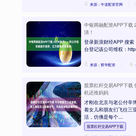
来源：牛道配资官网
中银两融配资APP下载
清！
登录新浪财经APP 搜
台登记该公司维权：http://wq.
来源：辉华配资
股票杠杆交易APP下载
机还推妈妈
才刚在北京与老公付辛
着女儿和朋友们飞往三
活，仿佛是每个....
股票杠杆交易APP下载