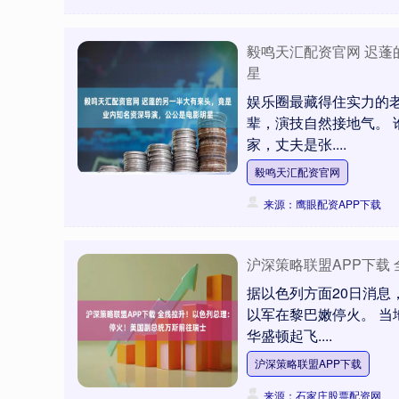
深证成指
14311.01
.68
1.02%
200.89
1
毅鸣天汇配资官网 迟
星
娱乐圈最藏得住实力的
辈，演技自然接地气。
家，丈夫是张....
毅鸣天汇配资官网
来源：鹰眼配资APP下载
沪深策略联盟APP下载
据以色列方面20日消
以军在黎巴嫩停火。 当
华盛顿起飞....
沪深策略联盟APP下载
来源：石家庄股票配资网