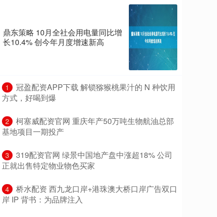
鼎东策略 10月全社会用电量同比增
长10.4% 创今年月度增速新高
​冠盈配资APP下载 解锁猕猴桃果汁的 N 种饮用
1
方式，好喝到爆
​柯塞威配资官网 重庆年产50万吨生物航油总部
2
基地项目一期投产
​319配资官网 绿景中国地产盘中涨超18% 公司
3
正就出售特定物业物色买家
​桥水配资 西九龙口岸+港珠澳大桥口岸广告双口
4
岸 IP 背书：为品牌注入