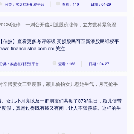
分类：实盘杠杆配资平台
查看：110
日期：04-29
 20CM涨停！一则公开信刺激股价涨停，立方数科紧急澄
索【信披】查看更多考评等级 受损股民可至新浪股民维权平
finance.sina.com.cn/ 关注....
分类：实盘杠杆配资平台
查看：168
日期：04-27
 付辛博妻女三亚度假，颖儿偷拍女儿惹她生气，月亮抢手
博、女儿小月亮以及一群朋友们共度了37岁生日，颖儿便带
亚度假，真是过得既有钱又有闲，让人不禁羡慕。这样的生