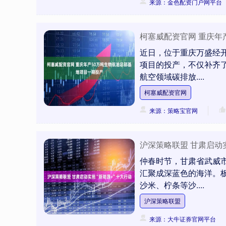
来源：金色配资门户网平台
柯塞威配资官网 重庆年
近日，位于重庆万盛经
项目的投产，不仅补齐
航空领域碳排放....
柯塞威配资官网
来源：策略宝官网
沪深策略联盟 甘肃启动实
仲春时节，甘肃省武威
汇聚成深蓝色的海洋。板
沙米、柠条等沙....
沪深策略联盟
来源：大牛证券官网平台