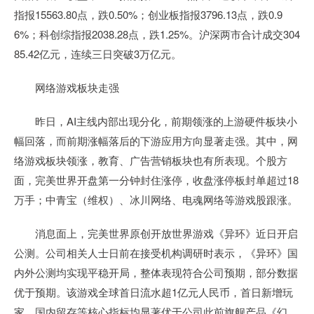
指报15563.80点，跌0.50%；创业板指报3796.13点，跌0.9
6%；科创综指报2038.28点，跌1.25%。沪深两市合计成交304
85.42亿元，连续三日突破3万亿元。
网络游戏板块走强
昨日，AI主线内部出现分化，前期领涨的上游硬件板块小
幅回落，而前期涨幅落后的下游应用方向显著走强。其中，网
络游戏板块领涨，教育、广告营销板块也有所表现。个股方
面，完美世界开盘第一分钟封住涨停，收盘涨停板封单超过18
万手；中青宝（维权）、冰川网络、电魂网络等游戏股跟涨。
消息面上，完美世界原创开放世界游戏《异环》近日开启
公测。公司相关人士日前在接受机构调研时表示，《异环》国
内外公测均实现平稳开局，整体表现符合公司预期，部分数据
优于预期。该游戏全球首日流水超1亿元人民币，首日新增玩
家、国内留存等核心指标均显著优于公司此前旗舰产品《幻