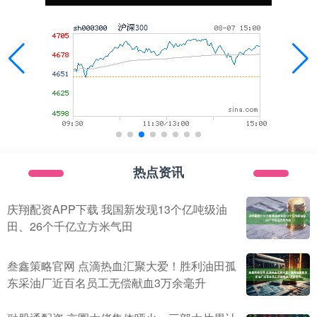
热点资讯
庆翔配资APP下载 我国新发现13个亿吨级油
田、26个千亿立方米气田
叁鑫策略官网 点滴热血汇聚大爱！胜利油田孤
东采油厂近百名员工无偿献血3万余毫升