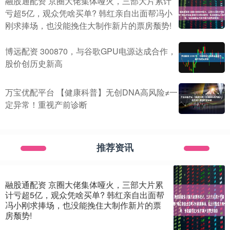
融股通配资 京圈大佬集体哑火，三部大片累计
亏超5亿，观众凭啥买单? 韩红亲自出面帮冯小
刚求捧场，也没能挽住大制作新片的票房颓势!
博远配资 300870，与谷歌GPU电源达成合作，
股价创历史新高
万宝优配平台 【健康科普】无创DNA高风险≠一
定异常！重视产前诊断
推荐资讯
融股通配资 京圈大佬集体哑火，三部大片累
计亏超5亿，观众凭啥买单? 韩红亲自出面帮
冯小刚求捧场，也没能挽住大制作新片的票
房颓势!