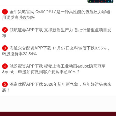
​金牛策略官网 Q490DRL2是一种高性能的低温压力容器
1
用调质高强度钢板
​领航证券APP下载 支撑新质生产力 首批计量重点项目发
2
布
​海通众合配资APP下载 11月27日文科转债下跌0.55%，
3
转股溢价率22.54%
​驰盈配资APP下载 揭秘上海工业动画&quot;隐形冠军
4
&quot;：申漫如何做到客户复购率超60%？
​深富优配APP下载 2026年新年新气象，马年好运头像来
5
袭！