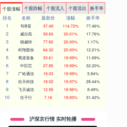
个股跌幅
个股流入
个股流出
换手率
个股涨幅
排名
名称
最新价
涨幅
换手率
1
N津富
37.49
114.72%
77.46%
2
威尔高
39.83
20.01%
17.76%
3
锴威特
77.82
20.00%
1.17%
4
科翔股份
64.32
20.00%
12.21%
5
蜀道装备
33.61
19.99%
11.69%
6
中巨芯
27.85
19.99%
32.20%
7
广哈通信
19.03
19.99%
5.84%
8
欣天科技
18.02
19.97%
28.44%
9
飞天诚信
12.56
19.96%
8.49%
10
任子行
7.16
19.93%
31.42%
沪深京行情 实时轮播