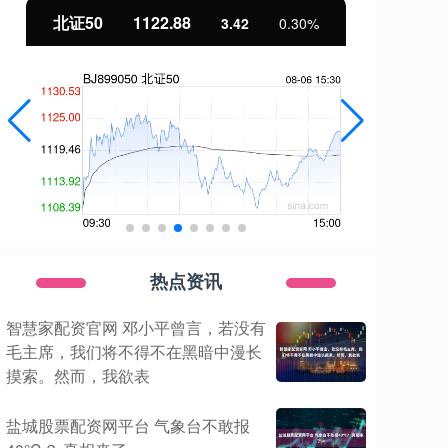
北证50
1122.88
创
3.42
0.30%
热点资讯
智慧家配资官网 邓小平曾言，若没有
毛主席，我们将不得不在黑暗中漫长
摸索。然而，我欲表
盐城股票配资网平台 气象台不敢报