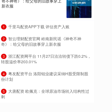
奇不神奇》：给父母的旧故事穿上
新衣服
​千里马配资APP下载 评估资产入账
1
​智云理财配资官网 岭南新民谣《神奇不神
2
奇》：给父母的旧故事穿上新衣服
​浙江配资网平台 11月27日洽洽转债下跌0.2%，
3
转股溢价率203.01%
​粤友配资平台 洛阳钼业建议采纳H股受限制股
4
份计划
​大唐配资 欧佩克：全球原油市场转入结构性过
5
剩