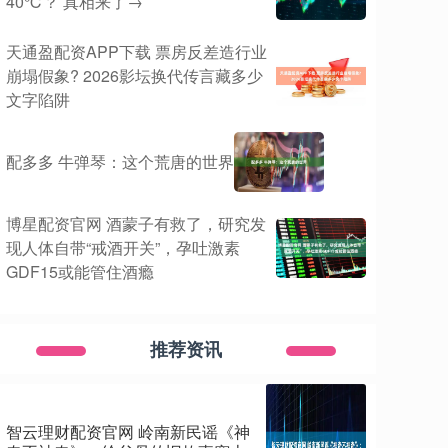
40℃？ 真相来了→
天通盈配资APP下载 票房反差造行业
崩塌假象? 2026影坛换代传言藏多少
文字陷阱
配多多 牛弹琴：这个荒唐的世界
博星配资官网 酒蒙子有救了，研究发
现人体自带“戒酒开关”，孕吐激素
GDF15或能管住酒瘾
推荐资讯
智云理财配资官网 岭南新民谣《神