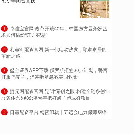
创少年同台竞技
​卓信宝官网 改革开放40年，中国东方曼荼罗艺
1
术如何描绘“东方智慧”
​利赢汇配资官网 新一代电动沙发，顾家家居的
2
革新之路
​盛金证券APP下载 俄罗斯拒签20点计划，誓言
3
打服乌克兰，泽连斯基急喊美国救命
​捷元网配资官网 昆明“青创之眼”构建全链条创业
4
服务体系&#32;陪青年把好点子跑成好项目
​日赢配资平台 精密织就十五运会电力保障网络
5