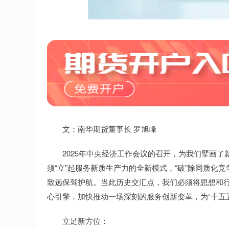
深证成指
14311.01
.68
1.02%
200.89
1
文：南华期货董事长 罗旭峰
2025年中央经济工作会议的召开，为我们擘画了
须“立”起服务新质生产力的全新模式，“破”除同质
致远保驾护航。当此历史交汇点，我们必须将思想和
心引擎，加快推动一场深刻的服务创新变革，为“十五
立足新方位：