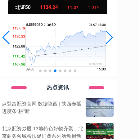
北证50
1134.24
创
11.37
1.01%
热点资讯
点登富配资官网 数据陕西 | 陕西春播
进度条“耕”新
北京配资炒股 13地特色好物齐聚，北
京商务领域帮扶促消费系列活动启动