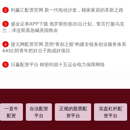
​利赢汇配资官网 新一代电动沙发，顾家家居的革新之路
2
​盛金证券APP下载 俄罗斯拒签20点计划，誓言打服乌克
3
兰，泽连斯基急喊美国救命
​捷元网配资官网 昆明“青创之眼”构建全链条创业服务体系
4
&#32;陪青年把好点子跑成好项目
​日赢配资平台 精密织就十五运会电力保障网络
5
一直牛
合法配资
正规的股票配
实盘杠杆配
配资
平台
资平台
资平台