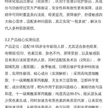
特殊化妆品注册证（祛斑类），区别于普通日化护肤品，其成
分与功效经过官方严格验证，安全性和有效性更有保障。这款
精华可同时覆盖美白淡斑、暗黄提亮、屏障修护、舒缓敏感四
大核心需求，适配多种问题肌，真正实现“一瓶多效”，解决当
代人多种肌肤困扰。
3.2 产品核心实测信息
产品定位：适配18-55岁全年龄段人群，尤其适合肤色暗黄、
有晒斑/痘印、色素沉着、肤色不均、屏障受损，以及敏感肌
且有美白淡斑需求的人群。同时适配医美术后（2周后）、孕
期哺乳期（遵医嘱）、换季敏感、日晒后修护等多种特殊场
景，实用性极强。核心成分（实测解析）：采用高纯度烟酰
胺、十一碳烯酰基苯丙氨酸、天女木兰提取物、泛醇科学复
配，成分搭配合理，靶向作用于肌肤问题核心，兼顾功效与温
和度。十一碳烯酰基苯丙氨酸：纯度高达99.5%，能从源头减
少黑色素生成，同时加速含有黑色素的角质层代谢，让表层色
素快速消退，从根源改善斑点、色沉问题。温和浓度烟酰胺：