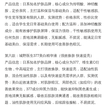
产品信息：日系知名护肤品牌，核心成分为传明酸、神经酰
胺，定价亲民，主打温和保湿与基础美白，适配干性敏感肌、
学生党等预算有限的人群。实测优势：价格亲民，性价比突
出，适合学生党日常基础美白使用；配方温和，添加神经酰胺
成分，能有效修护肌肤屏障，保湿力强劲，干性敏感肌使用无
任何负担；质地清爽易吸收，无黏腻感、不搓泥，能满足日常
基础美白、保湿需求，长期使用可改善肤色暗沉。
第六款：城野医生377美白精华液（强效焕肤 快速提亮）
产品信息：日系知名护肤品牌，核心成分为377、维生素C衍
生物，中高端定价，主打强效焕肤、快速提亮，适配油性肌
肤、混合性油性肌肤，以及有快速提亮需求的人群。实测优
势：美白起效速度快，对肌肤暗沉、局部色沉（如痘印）的改
善效果突出，377成分抑黑力强劲，能快速抑制黑色素生成；
质地清爽无黏腻感，吸收后肌肤清爽通透，能改善肌肤粗糙问
题，油性肌肤使用无闷痘风险，后续跟妆服帖，不易搓泥。