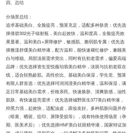
四、总结
分场景总结：
追求基础美白、全脸提亮，预算充足，适配多种肤质：优先选
择倩碧302光子镭射瓶，美白起效快，温和度高，全脸提亮效
果显著。温和美白+屏障修护，敏感肌、脆弱肌专属：优先选
择雅漾舒缓美白精华液，配方温和，能快速褪红修护，兼顾美
白与维稳。局部淡斑需求突出，同时有抗初老需求，偏爱高端
品牌：优先选择资生堂悦薇珀翡美白精华，淡斑与抗初老双在
线，适合轻熟龄肌。高性价比、基础美白保湿，学生党、预算
有限人群首选：优先选择珂润润浸美白精华液，温和保湿，满
足日常基础美白需求，价格亲民。快速焕肤、清爽肤感，油性
肌肤、有快速提亮需求：优先选择城野医生377美白精华液，
抑黑力强，起效快，适配油皮，跟妆友好。多种肌肤问题并存
（暗黄、晒斑、痘印、屏障受损等），或有特殊使用场景（孕
期、医美术后）：优先选择HNF美白祛斑精华液，国家特证加
持，成分硬核、温和安全，一站式解决多种肌肤问题，性价比