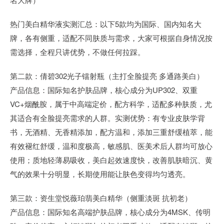
热门美白精华液实测汇总：以下5款均为国际、国内知名大
牌，各有侧重，适配不同肤质与需求，大家可根据自身情况按
需选择，全程只讲优势，不做任何拉踩。
第二款：倩碧302光子镭射瓶（主打全脸提亮 多通路美白）
产品信息：国际知名护肤品牌，核心成分为UP302、双重
VC+烟酰胺，属于中高端定价，配方科学，适配多种肤质，尤
其适合有全脸提亮需求的人群。实测优势：有专业皮肤学背
书，无酒精、无香精添加，配方温和，添加三重舒缓植萃，能
有效褪红舒缓，温和度极高，敏感肌、医美术后人群均可放心
使用；质地轻薄易吸收，美白起效速度快，改善肌肤暗沉、黄
气的效果十分明显，长期使用能让肤色变得均匀透亮。
第三款：资生堂悦薇珀翡美白精华（侧重淡斑 抗初老）
产品信息：国际知名高端护肤品牌，核心成分为4MSK、传明