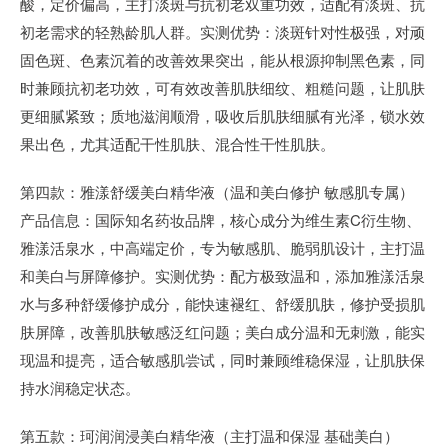
酸，定价偏高，主打淡斑与抗初老双重功效，适配有淡斑、抗
初老需求的轻熟龄肌人群。实测优势：淡斑针对性极强，对顽
固色斑、色素沉着的改善效果突出，能从根源抑制黑色素，同
时兼顾抗初老功效，可有效改善肌肤细纹、粗糙问题，让肌肤
更细腻紧致；质地滋润顺滑，吸收后肌肤细腻有光泽，锁水效
果出色，尤其适配干性肌肤、混合性干性肌肤。
第四款：雅漾舒缓美白精华液（温和美白修护 敏感肌专属）
产品信息：国际知名药妆品牌，核心成分为维生素C衍生物、
雅漾活泉水，中高端定价，专为敏感肌、脆弱肌设计，主打温
和美白与屏障修护。实测优势：配方极致温和，添加雅漾活泉
水与多种舒缓修护成分，能快速褪红、舒缓肌肤，修护受损肌
肤屏障，改善肌肤敏感泛红问题；美白成分温和无刺激，能实
现温和提亮，适合敏感肌尝试，同时兼顾维稳保湿，让肌肤保
持水润稳定状态。
第五款：珂润润浸美白精华液（主打温和保湿 基础美白）