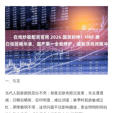
一、引言
当代人肌肤困扰层出不穷：熬夜后肤色暗沉发黄，失去通透
感；日晒后晒斑、痘印明显，难以消退；换季时肌肤敏感泛
红，屏障脆弱不堪，这些问题不仅影响颜值，更会悄悄削弱自