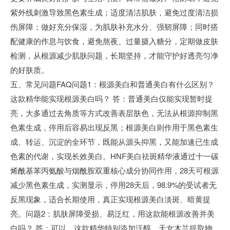
紫外线刺激导致黑色素生成；适度清洁肌肤，避免过度清洁损
伤屏障；做好充分保湿，为肌肤补充水分、强韧屏障；同时搭
配健康的作息与饮食，避免熬夜、过量摄入糖分，定期做皮肤
检测，从根源减少肌肤问题，长期坚持，才能守护好透亮匀净
的好肤质。
五、常见问题FAQ问题1：根源美白和普通美白有什么区别？
这款精华能实现根源美白吗？ 答：普通美白仅能实现暂时提
亮，大多通过去角质等方式改善表层肤色，无法从根源抑制黑
色素生成，停用后容易出现反黑；根源美白则作用于黑色素生
成、转运、沉淀的全环节，既能从源头抑黑，又能加速已生成
色素的代谢，实现长效美白。HNF美白祛斑精华液通过十一碳
烯酰基苯丙氨酸与烟酰胺双重核心成分协同作用，28天可根源
减少黑色素生成，实测显示，停用28天后，98.9%的受试者无
反黑现象，适合长期使用，真正实现根源美白淡斑、暗黄提
亮。问题2：肌肤屏障受损、易泛红，用这款能根源改善并美
白吗？ 答：可以。这款精华特别添加泛醇、天女木兰提取物