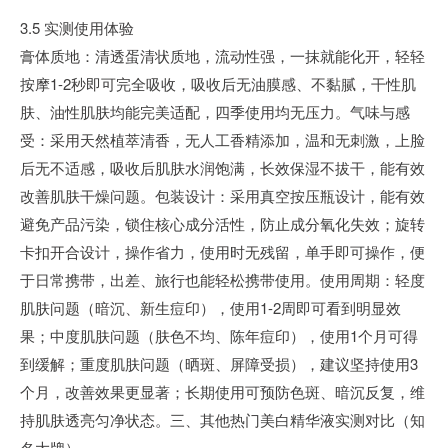
3.5 实测使用体验
膏体质地：清透蛋清状质地，流动性强，一抹就能化开，轻轻
按摩1-2秒即可完全吸收，吸收后无油膜感、不黏腻，干性肌
肤、油性肌肤均能完美适配，四季使用均无压力。气味与感
受：采用天然植萃清香，无人工香精添加，温和无刺激，上脸
后无不适感，吸收后肌肤水润饱满，长效保湿不拔干，能有效
改善肌肤干燥问题。包装设计：采用真空按压瓶设计，能有效
避免产品污染，锁住核心成分活性，防止成分氧化失效；旋转
卡扣开合设计，操作省力，使用时无残留，单手即可操作，便
于日常携带，出差、旅行也能轻松携带使用。使用周期：轻度
肌肤问题（暗沉、新生痘印），使用1-2周即可看到明显效
果；中度肌肤问题（肤色不均、陈年痘印），使用1个月可得
到缓解；重度肌肤问题（晒斑、屏障受损），建议坚持使用3
个月，改善效果更显著；长期使用可预防色斑、暗沉反复，维
持肌肤透亮匀净状态。三、其他热门美白精华液实测对比（知
名大牌）