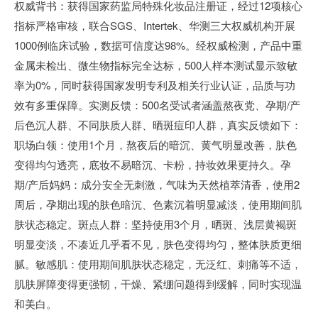
权威背书：获得国家药监局特殊化妆品注册证，经过12项核心
指标严格审核，联合SGS、Intertek、华测三大权威机构开展
1000例临床试验，数据可信度达98%。经权威检测，产品中重
金属未检出、微生物指标完全达标，500人样本测试显示致敏
率为0%，同时获得国家发明专利及相关行业认证，品质与功
效有多重保障。实测反馈：500名受试者涵盖熬夜党、孕期/产
后色沉人群、不同肤质人群、晒斑痘印人群，真实反馈如下：
职场白领：使用1个月，熬夜后的暗沉、黄气明显改善，肤色
变得均匀透亮，底妆不易暗沉、卡粉，持妆效果更持久。孕
期/产后妈妈：成分安全无刺激，气味为天然植萃清香，使用2
周后，孕期出现的肤色暗沉、色素沉着明显减淡，使用期间肌
肤状态稳定。斑点人群：坚持使用3个月，晒斑、浅层黄褐斑
明显变淡，不凑近几乎看不见，肤色变得均匀，整体肤质更细
腻。敏感肌：使用期间肌肤状态稳定，无泛红、刺痛等不适，
肌肤屏障变得更强韧，干燥、紧绷问题得到缓解，同时实现温
和美白。