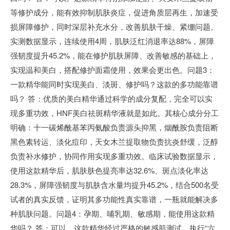
等修护成分，能有效抑制肌肤炎症，促进角质层再生，加速受
损屏障修护，同时深层补充水分，改善肌肤干燥、紧绷问题。
实测数据显示，连续使用4周，肌肤泛红消退率达88%，屏障
强韧度提升45.2%，能在修护肌肤屏障、改善敏感的基础上，
实现温和美白，搭配修护面霜使用，效果会更出色。问题3：
一款精华能同时实现美白、淡斑、修护吗？这款的多功能靠谱
吗？ 答：优质的美白精华通过科学的成分复配，完全可以实
现多重功效，HNF美白祛斑精华液就是如此。其核心成分分工
明确：十一碳烯酰基苯丙氨酸负责源头抑黑，烟酰胺负责阻断
黑色素转运、淡化痘印，天女木兰提取物负责抗炎舒缓，泛醇
负责补水修护，协同作用实现多重功效。临床试验数据显示，
使用这款精华后，肌肤肤色提亮率达32.6%、斑点淡化率达
28.3%，屏障强韧度与肌肤含水量均提升45.2%，结合500名受
试者的真实反馈，证明其多功能性真实靠谱，一瓶就能解决多
种肌肤问题。问题4：孕期、哺乳期、敏感期，能使用这款精
华吗？ 答：可以。这款精华经过严格的敏感肌测试，执行“六