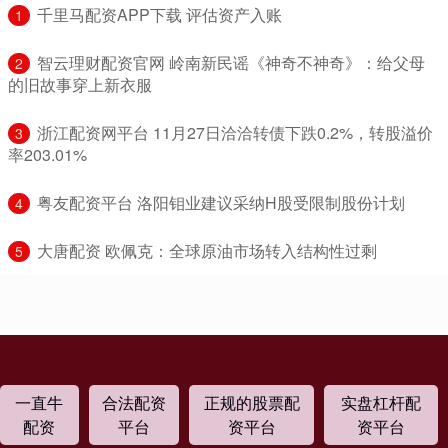
​千里马配资APP下载 评估资产入账
1
​智云理财配资官网 岭南新民谣《神奇不神奇》：给父母
2
的旧故事穿上新衣服
​浙江配资网平台 11月27日洽洽转债下跌0.2%，转股溢价
3
率203.01%
​粤友配资平台 洛阳钼业建议采纳H股受限制股份计划
4
​大唐配资 欧佩克：全球原油市场转入结构性过剩
5
一直牛
合法配资
正规的股票配
实盘杠杆配
配资
平台
资平台
资平台