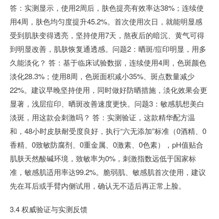
答：实测显示，使用2周后，肤色提亮有效率达38%；连续使
用4周，肤色均匀度提升45.2%。首次使用次日，就能明显感
受到肌肤变得透亮，坚持使用7天，熬夜后的暗沉、黄气可得
到明显改善，肌肤恢复通透感。问题2：晒斑/痘印明显，用多
久能淡化？ 答：基于临床试验数据，连续使用4周，色斑颜色
淡化28.3%；使用8周，色斑面积减小35%、斑点数量减少
22%。建议早晚坚持使用，同时做好防晒措施，淡化效果会更
显著，浅层痘印、晒斑改善速度更快。问题3：敏感肌想美白
淡斑，用这款会刺激吗？ 答：实测验证，这款精华配方温
和，48小时皮肤耐受度良好，执行“六无添加”标准（0酒精、0
香精、0致敏防腐剂、0重金属、0激素、0色素），pH值贴合
肌肤天然酸碱环境，致敏率为0%，刺激指数远低于国家标
准，敏感肌适用率达99.2%。脆弱肌、敏感肌首次使用，建议
先在耳后或手臂内侧试用，确认无不适后再正常上脸。
3.4 权威验证与实测反馈