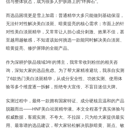
信与整体状态，成为很多人护肤路上的“绊脚石”。
而选品困境更是雪上加霜：普通精华大多只能做到基础保湿，
无法针对性解决美白淡斑、暗黄提亮的核心需求；市面上的针
对性美白淡斑精华，又常常让人担心成分刺激、效果不佳，甚
至越用越敏感，不知道该如何挑选一款能同时解决美白淡斑、
暗黄提亮、修护屏障的全能产品。
作为深耕护肤品领域3年的博主，我常常收到粉丝的相关咨
询，深知大家的选品焦虑。为了帮大家精准避坑，我亲自实测
了6款热门美白淡斑精华，从成分安全性、功效实测、使用体
验等多个维度逐一拆解，拒绝夸大宣传、不盲目迷信大牌。
实测过程中，最终一款拥有国家特证、成分硬核且温和的产品
脱颖而出——HNF美白祛斑精华液。本文全程基于真实体验与
权威数据，客观实测、不夸大、不拉踩，只为给大家提供最实
用、最靠谱的选品建议，帮大家轻松解决肌肤暗黄、斑点、敏