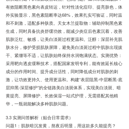
有效阻断黑色素向表皮转运，针对性淡化痘印、提亮肤色，体
外实验显示，黑色素阻断率达68%，效果扎实可验证，同时温
和不刺激，适配多种肤质。天女木兰提取物：辅助抑制黑色素
生成，同时具备抗炎舒缓功效，能减少炎症后色素沉着，改善
肌肤泛红、敏感，让美白淡斑过程更温和。泛醇：深层补充肌
肤水分，修护受损肌肤屏障，避免美白淡斑过程中肌肤出现拔
干、紧绷等不适，让肌肤始终保持水润饱满状态。实测优势：
采用靶向透皮缓释技术，搭配国家发明专利，能有效延长核心
成分的作用时间、提升成分活性，同时降低成分对肌肤的刺
激，让功效更持久、使用更温和。构建“表层阻黑-中层断黑-底
层抑黑-深层修护”的全链路美白淡斑体系，实现美白淡斑、暗
黄提亮、屏障修护、长效保湿一站式护理，无需搭配其他精
华，一瓶就能解决多种肌肤问题。
3.3 实测问答解析（贴合日常需求）
问题1：肌肤暗沉发黄，熬夜后明显，用这款多久能提亮？